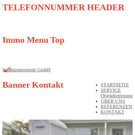
TELEFONNUMMER
HEADER
0 89 - 89 67 06 61
Immo
Menu Top
OBJEKTE ZUM KAUF
OBJEKTE ZUM MIETEN
VERKAUFEN
VERMIETEN
Wohnimmomente GmbH
Banner
Kontakt
STARTSEITE
SERVICE
Objektbetreuung
ÜBER UNS
REFERENZEN
KONTAKT